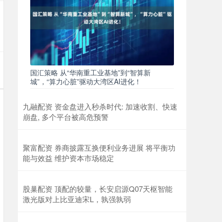
国汇策略 从“华南重工业基地”到“智算新
城”，“算力心脏”驱动大湾区AI进化！
九融配资 资金盘进入秒杀时代: 加速收割、快速
崩盘, 多个平台被高危预警
聚富配资 券商披露互换便利业务进展 将平衡功
能与效益 维护资本市场稳定
股巢配资 顶配的较量，长安启源Q07天枢智能
激光版对上比亚迪宋L，孰强孰弱