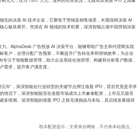
所剩无几，仅为 7207 万元。这样的经营状况，无疑给其港股 IPO 之路蒙
的决策 AI 技术企业，它聚焦于营销及销售场景，长期深耕决策 AI
心板块展开。凭借在 AI 领域的技术积累，深演智能占据中国营销决策
。AlphaDesk 广告投放 AI 决策平台，能够帮助广告主和代理商实现
标客户，合理分配广告预算，不断提升广告转化率和营销效率，为企业
决策平台，则专注于智能数据管理，助力企业系统化地管理、构建和分析客户数据，
户需求，提升客户满意度。
化应用元年”，深演智能在行业转型的关键节点押注港股 IPO，背后究竟是寻求
的情况下，深演智能能否在港股市场成功上市象泰配资，上市后又能否
多猜测。深演智能的港股 IPO 之路充满挑战与未知，其后续发展值得
凯丰配资提示：文章来自网络，不代表本站观点。