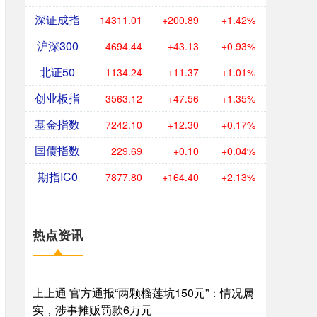
深证成指
14311.01
+200.89
+1.42%
沪深300
4694.44
+43.13
+0.93%
北证50
1134.24
+11.37
+1.01%
创业板指
3563.12
+47.56
+1.35%
基金指数
7242.10
+12.30
+0.17%
国债指数
229.69
+0.10
+0.04%
期指IC0
7877.80
+164.40
+2.13%
热点资讯
上上通 官方通报“两颗榴莲坑150元”：情况属
实，涉事摊贩罚款6万元