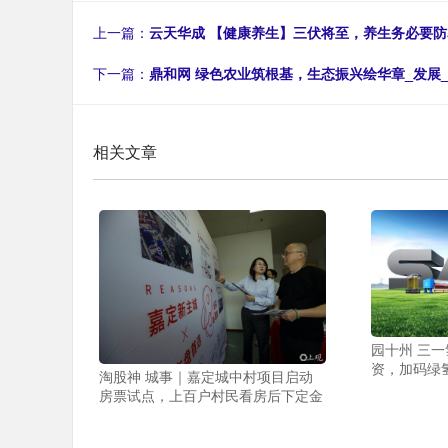
上一篇：
云天华成 【健康养生】三伏将至，养生务必要防
下一篇：
鼎和网 绿色农业筑根基，生态振兴绘华章_发展_
相关文章
园十州 三
资，加码绿
淘股神 城事｜嘉定城中村项目启动
房票试点，上百户村民看房后下定金