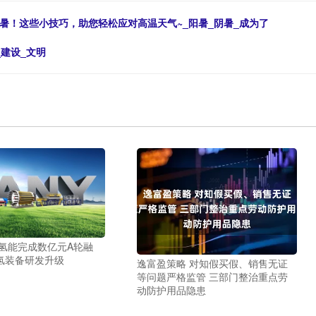
暑！这些小技巧，助您轻松应对高温天气~_阳暑_阴暑_成为了
建设_文明
一氢能完成数亿元A轮融
氢装备研发升级
逸富盈策略 对知假买假、销售无证
等问题严格监管 三部门整治重点劳
动防护用品隐患