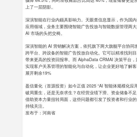
骤降 64.5%，同时应收账款占比高达 40%，现金储备更是
上了一层阴影。
深演智能在行业内颇具影响力。天眼查信息显示，作为国内领先
应用领域，业务主要围绕智能广告投放与智能数据管理两大核
AI 市场的头把交椅。
深演智能的 AI 营销解决方案，依托旗下两大旗舰平台协同发力
跨平台、跨设备的智能广告投放自动化。它可以精准找到目
带来更高的投资回报率。而 AlphaData CRMAI 
实现客户关系管理的智能化与自动化，让企业更好地了解客
展开剩余19%
盈信量化（首源投资）如今正值 2025 “AI 智能体规模
破局重生，还是无奈求生？在经营业绩下滑、资金储备不足
借助资本力量扭转局面，这些问题都引发了投资者和行业的诸
持续关注。
发布于：河南省